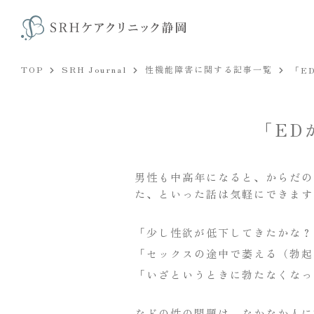
TOP
SRH Journal
性機能障害に関する記事一覧
「E
「ED
男性も中高年になると、からだの
た、といった話は気軽にできます
「少し性欲が低下してきたかな？
「セックスの途中で萎える（勃起
「いざというときに勃たなくなっ
などの性の問題は、なかなか人に