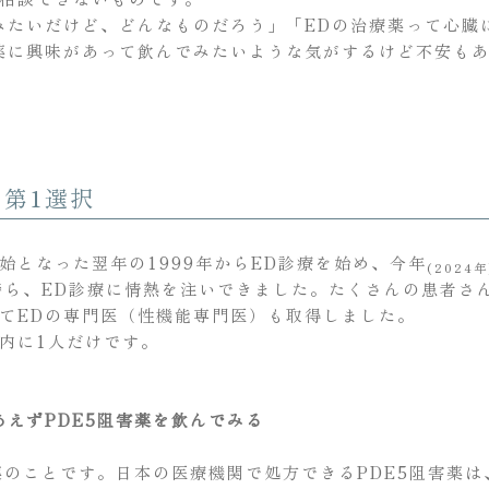
みたいだけど、どんなものだろう」「EDの治療薬って心臓
薬に興味があって飲んでみたいような気がするけど不安も
の第1選択
始となった翌年の1999年からED診療を始め、今年
(2024年
傍ら、ED診療に情熱を注いできました。たくさんの患者さ
てEDの専門医（性機能専門医）も取得しました。
内に1人だけです。
あえずPDE5阻害薬を飲んでみる
療薬のことです。日本の医療機関で処方できるPDE5阻害薬