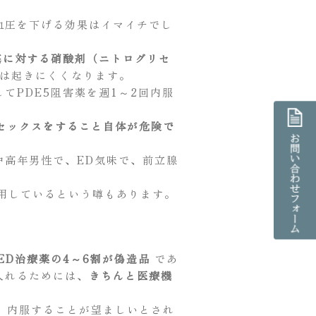
血圧を下げる効果はイマイチでし
塞に対する硝酸剤（ニトログリセ
は起きにくくなります。
てPDE5阻害薬を週1～2回内服
セックスをすること自体が危険で
中高年男性で、ED気味で、前立腺
愛用しているという噂もあります。
ED治療薬の4～6割が偽造品
であ
入れるためには、
きちんと医療機
、内服することが望ましいとされ