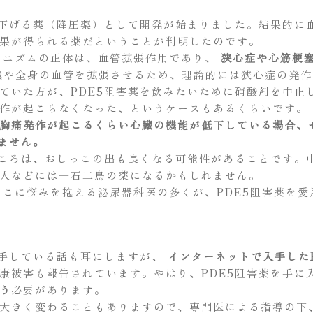
を下げる薬（降圧薬）として開発が始まりました。結果的に
果が得られる薬だということが判明したのです。
メカニズムの正体は、血管拡張作用であり、
狭心症や心筋梗
臓や全身の血管を拡張させるため、理論的には狭心症の発作
ていた方が、PDE5阻害薬を飲みたいために硝酸剤を中止し
作が起こらなくなった、というケースもあるくらいです。
胸痛発作が起こるくらい心臓の機能が低下している場合、
ません。
ところは、おしっこの出も良くなる可能性があることです。
人などには一石二鳥の薬になるかもしれません。
っこに悩みを抱える泌尿器科医の多くが、PDE5阻害薬を
入手している話も耳にしますが、
インターネットで入手した
康被害も報告されています。やはり、PDE5阻害薬を手に
う
必要があります。
大きく変わることもありますので、専門医による指導の下