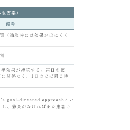
5阻害薬）
備考
時間（満腹時には効果が出にくく
間
日半効果が持続する。連日の使
間に関係なく，1日のほぼ同じ時
-directed approachとい
よし、効果がなければまた患者さ