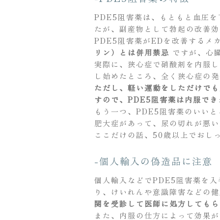
PDE5阻害薬は、もともと血圧
たが、副産物として勃起の改善効
PDE5阻害薬がEDを改善する
リン）とは併用禁忌
ですが、心
実際に、狭心症で硝酸剤を内服し
し始めたところ、全く狭心症の発
ただし、軽い運動をしただけでも
すので、PDE5阻害薬は内服でき
もう一つ、PDE5阻害薬のいい
肥大症があって、尿の切れが悪い
ここだけの話、50歳以上でおし
-個人輸入の偽造品に注意
個人輸入などでPDE5阻害薬を
り、けいれんや意識障害などの健
関を受診して医師に処方してもら
また、内服の仕方によって効果が