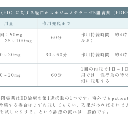
（ED）に対する経口ホスホジエステラーゼ5阻害薬（PDE
用量
作用発現まで
回：50mg
作用持続時間：約4
60分
：25～100mg
なる）
10～20mg
30～60分
作用持続時間：約4時
1回の内服で1日～1
10～20mg
60分
用では，性行為の時
刻に服用する
はED治療の第1選択肢の1つです。海外でもpatient's goal
を希望する場合はまず内服してもらい、効果があればそれで
を試したりする、という診療の流れは一般的です。