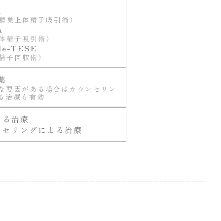
A
精巣上体精子吸引術）
A
体精子吸引術）
le-TESE
精子回収術）
薬
な要因がある場合はカウンセリン
る治療も有効
よる治療
ンセリングによる治療