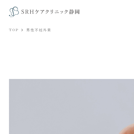
TOP
男性不妊外来