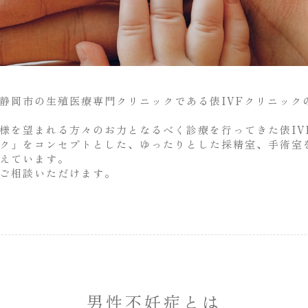
静岡市の生殖医療専門クリニックである俵IVFクリニック
様を望まれる方々のお力となるべく診療を行ってきた俵IV
ク」をコンセプトとした、ゆったりとした採精室、手術室
えています。
ご相談いただけます。
男性不妊症とは