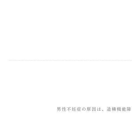
男性不妊症の原因は、造精機能障