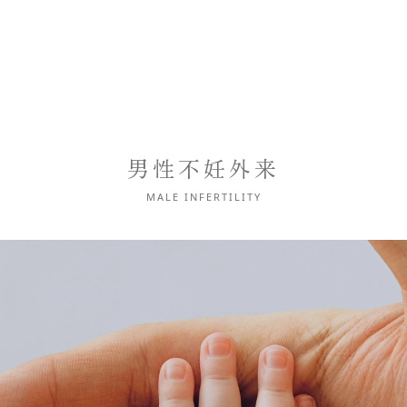
男性不妊外来
MALE INFERTILITY